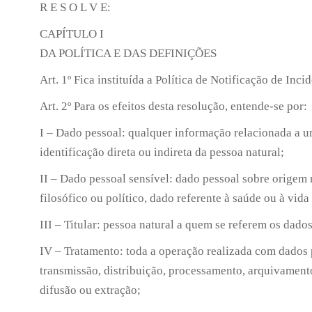
R E S O L V E:
CAPÍTULO I
DA POLÍTICA E DAS DEFINIÇÕES
Art. 1º Fica instituída a Política de Notificação de I
Art. 2º Para os efeitos desta resolução, entende-se por:
I – Dado pessoal: qualquer informação relacionada a um
identificação direta ou indireta da pessoa natural;
II – Dado pessoal sensível: dado pessoal sobre origem ra
filosófico ou político, dado referente à saúde ou à vi
III – Titular: pessoa natural a quem se referem os dado
IV – Tratamento: toda a operação realizada com dados p
transmissão, distribuição, processamento, arquivament
difusão ou extração;