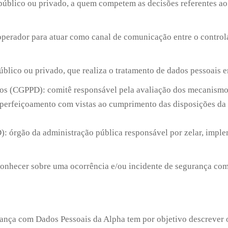
 público ou privado, a quem competem as decisões referentes ao 
operador para atuar como canal de comunicação entre o controla
 público ou privado, que realiza o tratamento de dados pessoais
dos (CGPPD): comitê responsável pela avaliação dos mecanismos
 aperfeiçoamento com vistas ao cumprimento das disposições da 
 órgão da administração pública responsável por zelar, implem
 conhecer sobre uma ocorrência e/ou incidente de segurança co
urança com Dados Pessoais da Alpha tem por objetivo descrever 