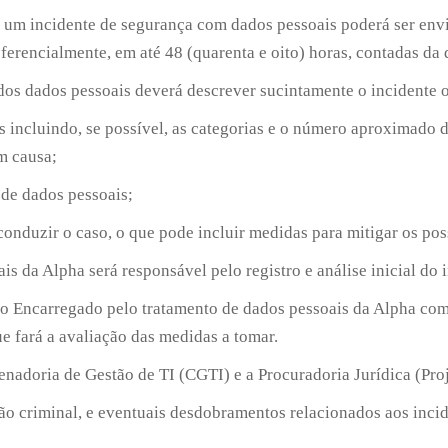
 de um incidente de segurança com dados pessoais poderá ser en
ferencialmente, em até 48 (quarenta e oito) horas, contadas da
r dos dados pessoais deverá descrever sucintamente o incidente 
s incluindo, se possível, as categorias e o número aproximado d
m causa;
 de dados pessoais;
conduzir o caso, o que pode incluir medidas para mitigar os pos
s da Alpha será responsável pelo registro e análise inicial do i
nte, o Encarregado pelo tratamento de dados pessoais da Alpha 
 fará a avaliação das medidas a tomar.
nadoria de Gestão de TI (CGTI) e a Procuradoria Jurídica (Proj
ão criminal, e eventuais desdobramentos relacionados aos inci