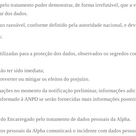
l pelo tratamento puder demonstrar, de forma irrefutável, que a
lar dos dados.
prazo razoável, conforme definido pela autoridade nacional, e d
s;
tilizadas para a proteção dos dados, observados os segredos com
o ter sido imediata;
everter ou mitigar os efeitos do prejuízo.
rmações no momento da notificação preliminar, informações adi
informado à ANPD se serão fornecidas mais informações poster
o do Encarregado pelo tratamento de dados pessoais da Alpha.
os pessoais da Alpha comunicará o incidente com dados pessoai